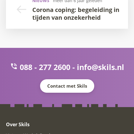
NIEUWS
meer dan 6 jaar geleden
Corona coping: begeleiding in
tijden van onzekerheid
088 - 277 2600 -
info@skils.nl
Contact met Skils
Over Skils