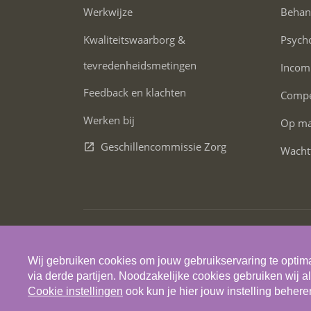
Werkwijze
Behan
Kwaliteitswaarborg &
Psych
tevredenheidsmetingen
Incom
Feedback en klachten
Compe
Werken bij
Op maa
Geschillencommissie Zorg
Wacht
© 2026 Skils
Wij gebruiken cookies om jouw gebruikservaring te optima
via derde partijen. Noodzakelijke cookies gebruiken wij al
Cookie instellingen
ook kun je hier jouw instelling behere