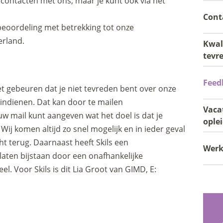
 contacten met ons, maar je kunt ook via het
Cont
w beoordeling met betrekking tot onze
erland.
Kwal
tevr
Feed
 gebeuren dat je niet tevreden bent over onze
 indienen. Dat kan door te mailen
Vaca
jouw mail kunt aangeven wat het doel is dat je
ople
Wij komen altijd zo snel mogelijk en in ieder geval
t terug. ​Daarnaast heeft Skils een
Werk
 laten bijstaan door een onafhankelijke
l. Voor Skils is dit
Lia Groot
van GIMD, E: