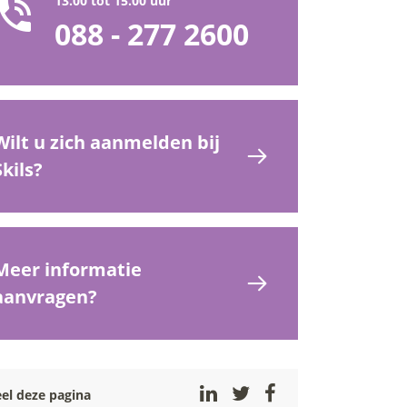
13.00 tot 15.00 uur
088 - 277 2600
Wilt u zich aanmelden bij
Skils?
Meer informatie
aanvragen?
el deze pagina