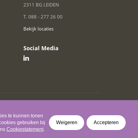
2311 BG LEIDEN
T. 088 - 277 26 00
Bekijk locaties
Social Media
Cookiestatement
Cookie instellingen
Disclaimer
ties te kunnen tonen
cookies gebruiken bij
Weigeren
Accepteren
ons
Cookiestatement
.