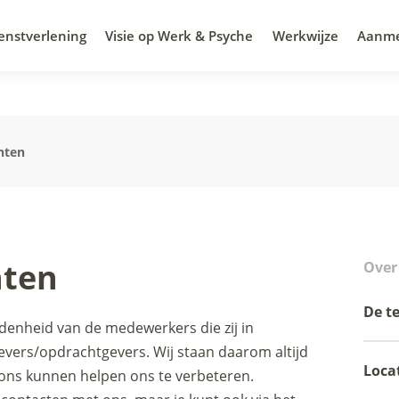
enstverlening
Visie op Werk & Psyche
Werkwijze
Aanm
hten
hten
Over 
De t
edenheid van de medewerkers die zij in
gevers/opdrachtgevers. Wij staan daarom altijd
Loca
ons kunnen helpen ons te verbeteren.