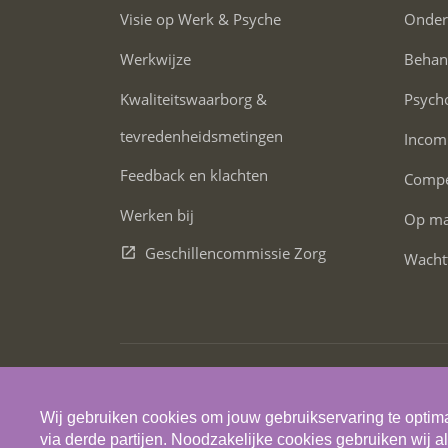
Visie op Werk & Psyche
Onder
Werkwijze
Behan
Kwaliteitswaarborg &
Psych
tevredenheidsmetingen
Incom
Feedback en klachten
Compe
Werken bij
Op maa
Geschillencommissie Zorg
Wacht
© 2026 Skils
Wij gebruiken cookies om jouw gebruikservaring te optima
via derde partijen. Noodzakelijke cookies gebruiken wij al