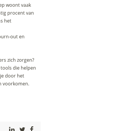
oep woont vaak
ntig procent van
ns het
burn-out en
ers zich zorgen?
 tools die helpen
je door het
en voorkomen.