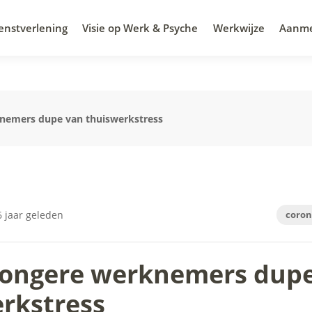
enstverlening
Visie op Werk & Psyche
Werkwijze
Aanm
knemers dupe van thuiswerkstress
 jaar geleden
coro
jongere werknemers dup
rkstress