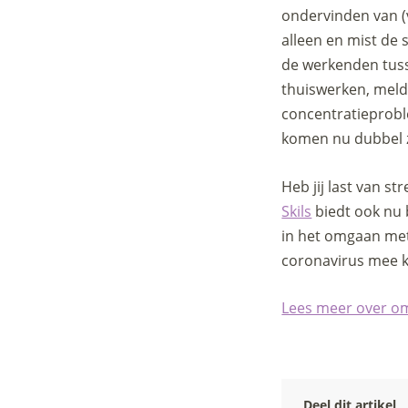
ondervinden van (
alleen en mist de 
de werkenden tuss
thuiswerken, meld
concentratieprobl
komen nu dubbel z
Heb jij last van s
Skils
biedt ook nu b
in het omgaan met
coronavirus mee k
Lees meer over om
Deel dit artikel