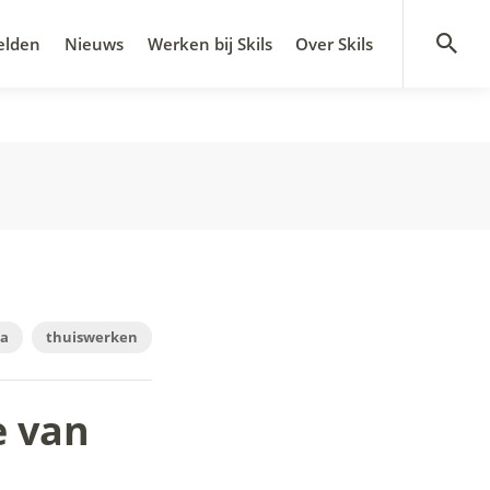
Skils is onderdeel van
elden
Nieuws
Werken bij Skils
Over Skils
na
thuiswerken
e van