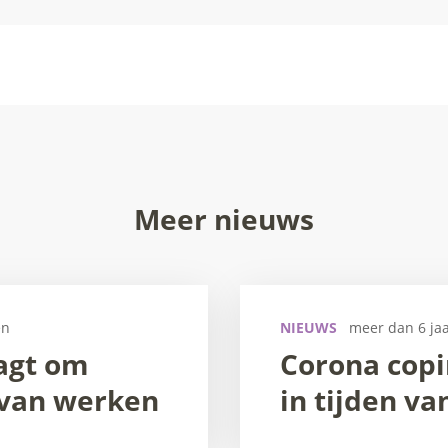
Meer nieuws
en
NIEUWS
meer dan 6 ja
agt om
Corona copi
van werken
in tijden v