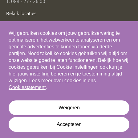
T. 088 - 277 26 00
Bekijk locaties
Social Media
Wij gebruiken cookies om jouw gebruikservaring te
optimaliseren, het webverkeer te analyseren en om
gerichte advertenties te kunnen tonen via derde
partijen. Noodzakelijke cookies gebruiken wij altijd om
onze website goed te laten functioneren. Bekijk hoe wij
Algemene voorwaarden
cookies gebruiken bij
Cookie instellingen
ook kun je
hier jouw instelling beheren en je toestemming altijd
Privacystatement
wijzigen. Lees meer over cookies in ons
Cookiestatement
Cookiestatement
.
Cookie instellingen
Disclaimer
Weigeren
© 2026 Skils
Accepteren
Deel dit artikel