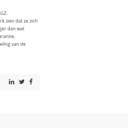
GGZ.
 zien dat ze zich
oger dan wat
arantie,
eling van de