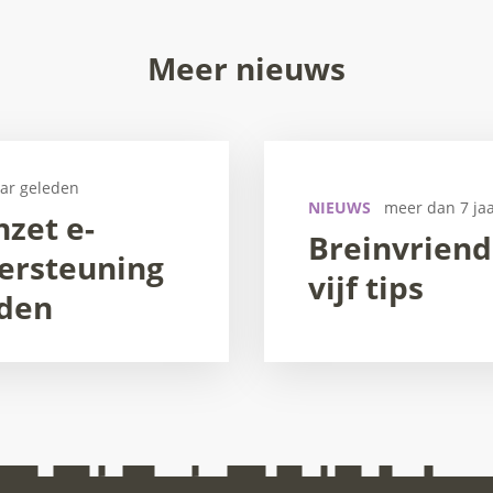
Meer nieuws
aar geleden
NIEUWS
meer dan 7 ja
nzet e-
Breinvriend
ersteuning
vijf tips
jden