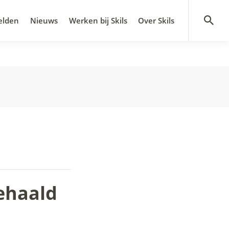
Skils is onderdeel van
elden
Nieuws
Werken bij Skils
Over Skils
ehaald