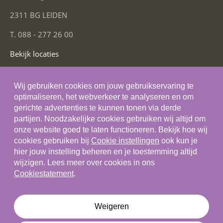
2311 BG LEIDEN
T. 088 - 277 26 00
Bekijk locaties
Social Media
Wij gebruiken cookies om jouw gebruikservaring te
optimaliseren, het webverkeer te analyseren en om
gerichte advertenties te kunnen tonen via derde
partijen. Noodzakelijke cookies gebruiken wij altijd om
onze website goed te laten functioneren. Bekijk hoe wij
Algemene voorwaarden
cookies gebruiken bij
Cookie instellingen
ook kun je
hier jouw instelling beheren en je toestemming altijd
Privacystatement
wijzigen. Lees meer over cookies in ons
Cookiestatement
Cookiestatement
.
Cookie instellingen
Disclaimer
Weigeren