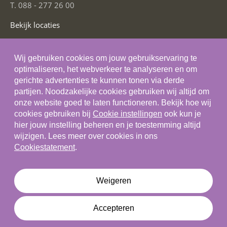
T. 088 - 277 26 00
Bekijk locaties
Social Media
Wij gebruiken cookies om jouw gebruikservaring te
optimaliseren, het webverkeer te analyseren en om
gerichte advertenties te kunnen tonen via derde
partijen. Noodzakelijke cookies gebruiken wij altijd om
onze website goed te laten functioneren. Bekijk hoe wij
Algemene voorwaarden
cookies gebruiken bij
Cookie instellingen
ook kun je
hier jouw instelling beheren en je toestemming altijd
Privacystatement
wijzigen. Lees meer over cookies in ons
Cookiestatement
Cookiestatement
.
Cookie instellingen
Disclaimer
Weigeren
© 2026 Skils
Accepteren
Deel dit artikel