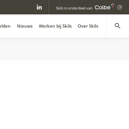
Skils is onderdeel van
elden
Nieuws
Werken bij Skils
Over Skils